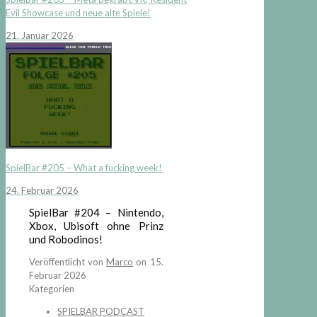
Evil Showcase und neue alte Spiele!
21. Januar 2026
SpielBar #205 – What a fucking week!
24. Februar 2026
SpielBar #204 – Nintendo,
Xbox, Ubisoft ohne Prinz
und Robodinos!
Veröffentlicht von
Marco
on
15.
Februar 2026
Kategorien
SPIELBAR PODCAST