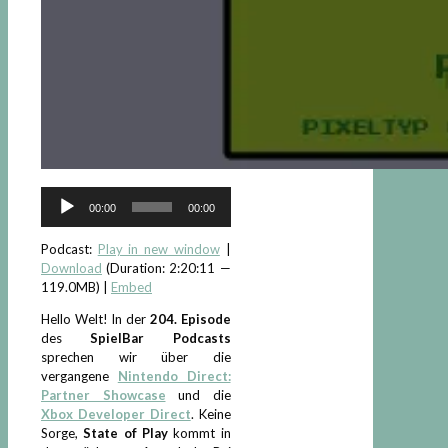
Audio-
00:00
00:00
Player
Podcast:
Play in new window
|
Download
(Duration: 2:20:11 —
119.0MB) |
Embed
Hello Welt! In der
204. Episode
des
SpielBar Podcasts
sprechen wir über die
vergangene
Nintendo Direct:
Partner Showcase
und die
Xbox Developer Direct
. Keine
Sorge,
State of Play
kommt in