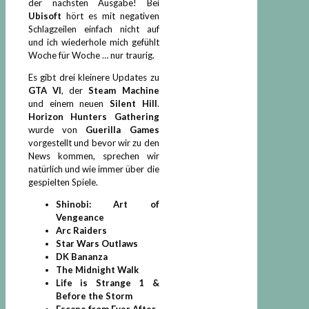
der nächsten Ausgabe! Bei
Ubisoft
hört es mit negativen
Schlagzeilen einfach nicht auf
und ich wiederhole mich gefühlt
Woche für Woche … nur traurig.
Es gibt drei kleinere Updates zu
GTA VI
, der
Steam Machine
und einem neuen
Silent Hill
.
Horizon Hunters Gathering
wurde von
Guerilla Games
vorgestellt und bevor wir zu den
News kommen, sprechen wir
natürlich und wie immer über die
gespielten Spiele.
Shinobi: Art of
Vengeance
Arc Raiders
Star Wars Outlaws
DK Bananza
The Midnight Walk
Life is Strange 1 &
Before the Storm
Escape from Ever After