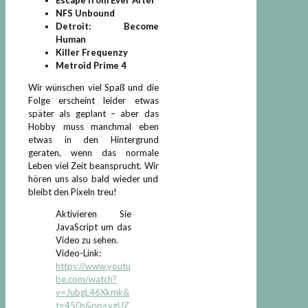
NFS Unbound
Detroit: Become
Human
Killer Frequenzy
Metroid Prime 4
Wir wünschen viel Spaß und die
Folge erscheint leider etwas
später als geplant – aber das
Hobby muss manchmal eben
etwas in den Hintergrund
geraten, wenn das normale
Leben viel Zeit beansprucht. Wir
hören uns also bald wieder und
bleibt den Pixeln treu!
Aktivieren Sie
JavaScript um das
Video zu sehen.
Video-Link:
https://www.youtu
be.com/watch?
v=JubgL46Xkmk&
t=450s&pp=ygUZ