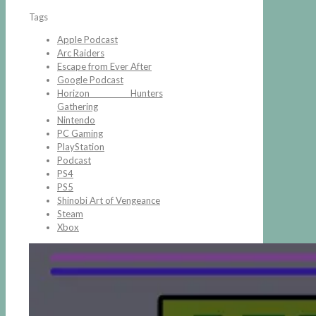
Tags
Apple Podcast
Arc Raiders
Escape from Ever After
Google Podcast
Horizon Hunters
Gathering
Nintendo
PC Gaming
PlayStation
Podcast
PS4
PS5
Shinobi Art of Vengeance
Steam
Xbox