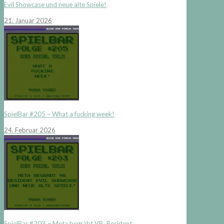
Evil Showcase und neue alte Spiele!
21. Januar 2026
SpielBar #205 – What a fucking week!
24. Februar 2026
SpielBar #203 – Meta begräbt VR, Resident