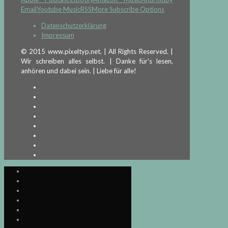
Email
Youtube Music
RSS
More Subscribe Options
Datenschutzerklärung
Impressum
© 2015 www.pixeltyp.net. | All Rights Reserved. |
Wir schreiben alles selbst. | Danke für's lesen,
anhören und dabei sein. | Liebe für alle!