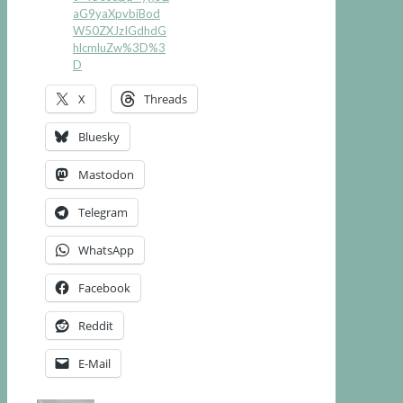
aG9yaXpvbiBod
W50ZXJzIGdhdG
hlcmluZw%3D%3
D
X
Threads
Bluesky
Mastodon
Telegram
WhatsApp
Facebook
Reddit
E-Mail