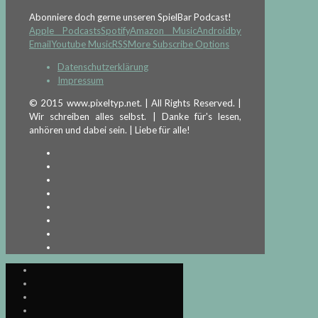
Abonniere doch gerne unseren SpielBar Podcast!
Apple Podcasts
Spotify
Amazon Music
Android
by
Email
Youtube Music
RSS
More Subscribe Options
Datenschutzerklärung
Impressum
© 2015 www.pixeltyp.net. | All Rights Reserved. |
Wir schreiben alles selbst. | Danke für's lesen,
anhören und dabei sein. | Liebe für alle!