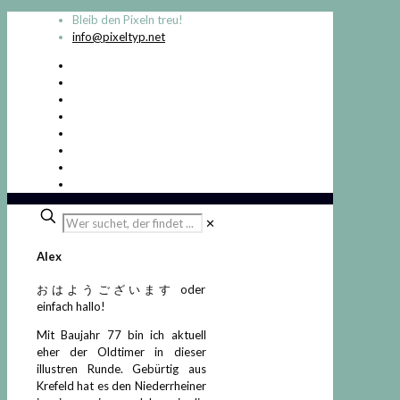
Bleib den Pixeln treu!
info@pixeltyp.net
Wer
✕
suchet,
der
Alex
findet
...
おはようございます oder
einfach hallo!
Mit Baujahr 77 bin ich aktuell
eher der Oldtimer in dieser
illustren Runde. Gebürtig aus
Krefeld hat es den Niederrheiner