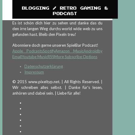
Es ist schön dich hier zu sehen und danke das du
den irre langen Weg durchs world wide web zu uns
gefunden hast. Bleib den Pixeln treu!
Abonniere doch gerne unseren SpielBar Podcast!
Apple Podcasts
Spotify
Amazon Music
Android
by
Email
Youtube Music
RSS
More Subscribe Options
Datenschutzerklärung
Impressum
© 2015 www.pixeltyp.net. | All Rights Reserved. |
Wir schreiben alles selbst. | Danke für's lesen,
anhören und dabei sein. | Liebe für alle!