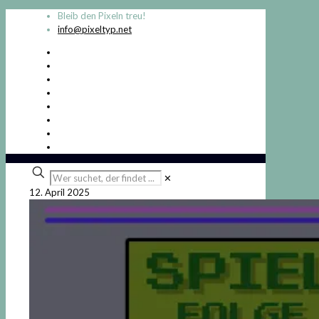
Bleib den Pixeln treu!
info@pixeltyp.net
Wer
✕
suchet,
12. April 2025
der
findet
...