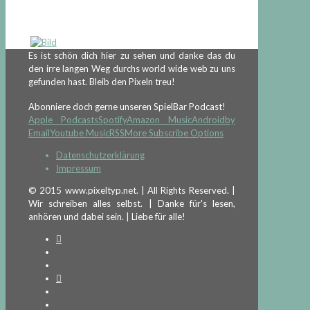
Es ist schön dich hier zu sehen und danke das du
den irre langen Weg durchs world wide web zu uns
gefunden hast. Bleib den Pixeln treu!
Abonniere doch gerne unseren SpielBar Podcast!
Apple Podcasts
Spotify
Amazon Music
Android
by
Email
Youtube Music
RSS
More Subscribe Options
Datenschutzerklärung
Impressum
© 2015 www.pixeltyp.net. | All Rights Reserved. |
Wir schreiben alles selbst. | Danke für's lesen,
anhören und dabei sein. | Liebe für alle!