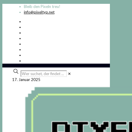
Bleib den Pixeln treu!
info@pixeltyp.net
Wer
✕
suchet,
17. Januar 2025
der
findet
...