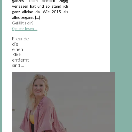
ganzes Team ziemlich zügig
verlassen hat und so stand ich
ganz alleine da. Wie 2015 als
alles begann.
[…]
Gefällt's dir?
0
mehr lesen ...
Freunde
die
einen
Klick
entfernt
sind …