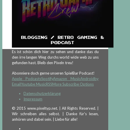
Es ist schön dich hier zu sehen und danke das du
den irre langen Weg durchs world wide web zu uns
gefunden hast. Bleib den Pixeln treu!
Abonniere doch gerne unseren SpielBar Podcast!
Apple Podcasts
Spotify
Amazon Music
Android
by
Email
Youtube Music
RSS
More Subscribe Options
Datenschutzerklärung
Impressum
© 2015 www.pixeltyp.net. | All Rights Reserved. |
Wir schreiben alles selbst. | Danke für's lesen,
anhören und dabei sein. | Liebe für alle!