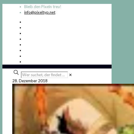
Bleib den Pixeln treu!
info@pixeltyp.net
Wer
✕
suchet,
28. Dezember 2018
der
findet
...