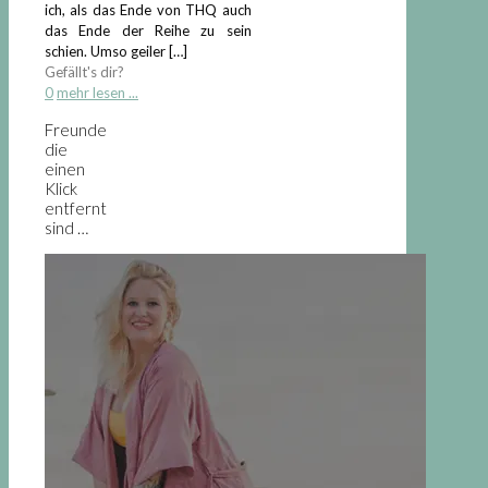
ich, als das Ende von THQ auch
das Ende der Reihe zu sein
schien. Umso geiler
[…]
Gefällt's dir?
0
mehr lesen ...
Freunde
die
einen
Klick
entfernt
sind …