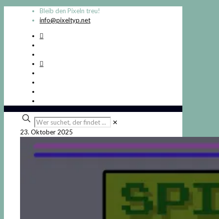
Bleib den Pixeln treu!
info@pixeltyp.net
Wer
✕
suchet,
23. Oktober 2025
der
findet
...