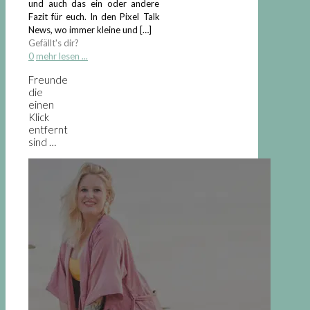
und auch das ein oder andere
Fazit für euch. In den Pixel Talk
News, wo immer kleine und
[…]
Gefällt's dir?
0
mehr lesen ...
Freunde
die
einen
Klick
entfernt
sind …