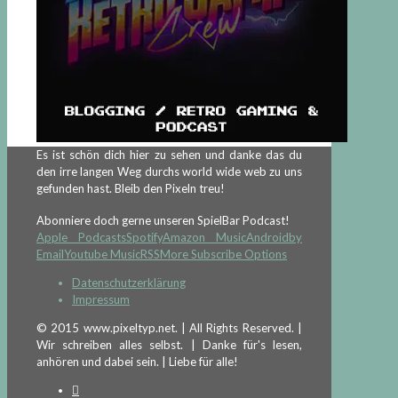
Es ist schön dich hier zu sehen und danke das du
den irre langen Weg durchs world wide web zu uns
gefunden hast. Bleib den Pixeln treu!
Abonniere doch gerne unseren SpielBar Podcast!
Apple Podcasts
Spotify
Amazon Music
Android
by
Email
Youtube Music
RSS
More Subscribe Options
Datenschutzerklärung
Impressum
© 2015 www.pixeltyp.net. | All Rights Reserved. |
Wir schreiben alles selbst. | Danke für's lesen,
anhören und dabei sein. | Liebe für alle!