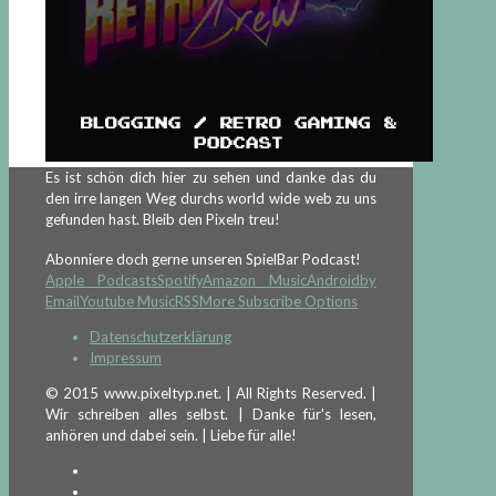
Es ist schön dich hier zu sehen und danke das du
den irre langen Weg durchs world wide web zu uns
gefunden hast. Bleib den Pixeln treu!
Abonniere doch gerne unseren SpielBar Podcast!
Apple Podcasts
Spotify
Amazon Music
Android
by
Email
Youtube Music
RSS
More Subscribe Options
Datenschutzerklärung
Impressum
© 2015 www.pixeltyp.net. | All Rights Reserved. |
Wir schreiben alles selbst. | Danke für's lesen,
anhören und dabei sein. | Liebe für alle!