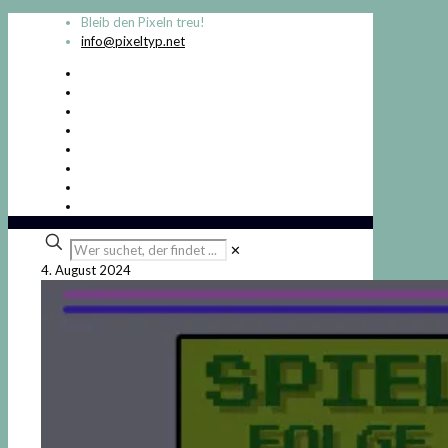
Bleib den Pixeln treu!
info@pixeltyp.net
Wer
✕
suchet,
4. August 2024
der
findet
...