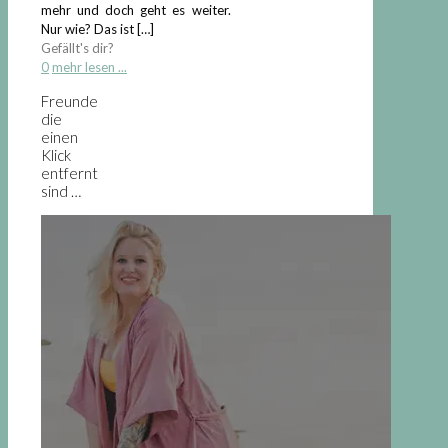
mehr und doch geht es weiter.
Nur wie? Das ist
[…]
Gefällt's dir?
0
mehr lesen ...
Freunde
die
einen
Klick
entfernt
sind …