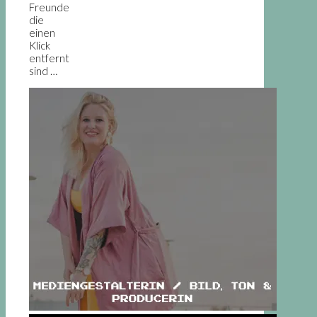
Freunde
die
einen
Klick
entfernt
sind …