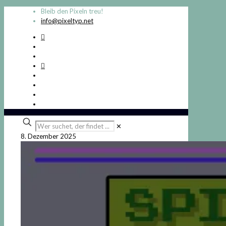
Bleib den Pixeln treu!
info@pixeltyp.net
Wer
✕
suchet,
8. Dezember 2025
der
findet
...