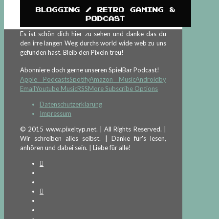
Es ist schön dich hier zu sehen und danke das du
den irre langen Weg durchs world wide web zu uns
gefunden hast. Bleib den Pixeln treu!
Abonniere doch gerne unseren SpielBar Podcast!
Apple Podcasts
Spotify
Amazon Music
Android
by
Email
Youtube Music
RSS
More Subscribe Options
Datenschutzerklärung
Impressum
© 2015 www.pixeltyp.net. | All Rights Reserved. |
Wir schreiben alles selbst. | Danke für's lesen,
anhören und dabei sein. | Liebe für alle!