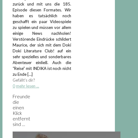
zurück und mit uns die 185.
Episode diesen Formates. Wir
haben es tatsächlich noch
geschafft ein paar Videospiele
zu spielen und müssen vor allem
einige News nachholen!
Verstörende Eindrücke schildert
Maurice, der sich mit dem Doki
Doki Literature Club! auf ein
sehr spezielles und sonderbares
Abenteuer einließ. Auch die
“Reise” mit INDIKA ist noch nicht
zu Ende
[…]
Gefällt's dir?
0
mehr lesen ...
Freunde
die
einen
Klick
entfernt
sind …