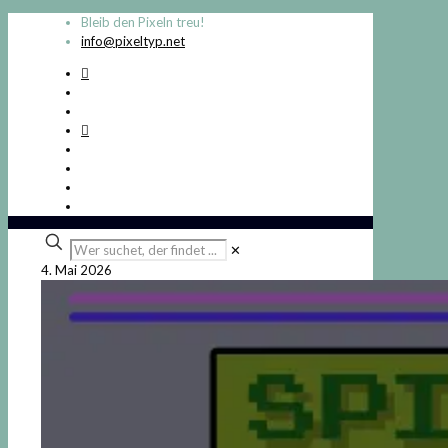
Bleib den Pixeln treu!
info@pixeltyp.net
Wer
✕
suchet,
4. Mai 2026
der
findet
...