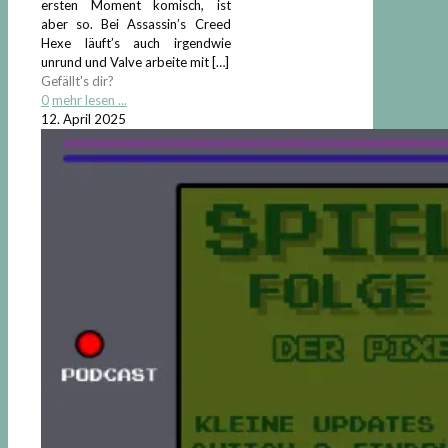
ersten Moment komisch, ist
aber so. Bei Assassin’s Creed
Hexe läuft’s auch irgendwie
unrund und Valve arbeite mit
[…]
Gefällt's dir?
0
mehr lesen ...
12. April 2025