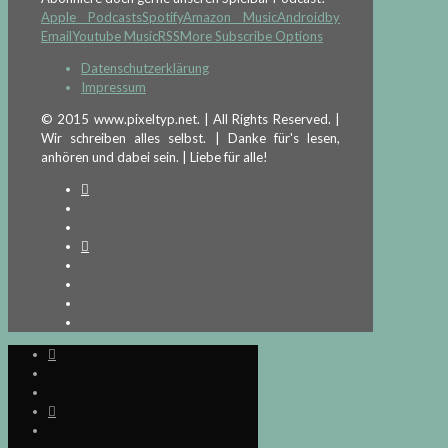
Apple Podcasts
Spotify
Amazon Music
Android
by
Email
Youtube Music
RSS
More Subscribe Options
Datenschutzerklärung
Impressum
© 2015 www.pixeltyp.net. | All Rights Reserved. |
Wir schreiben alles selbst. | Danke für's lesen,
anhören und dabei sein. | Liebe für alle!