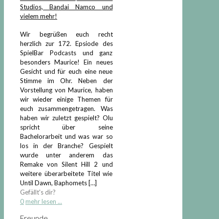
Studios, Bandai Namco und
vielem mehr!
Wir begrüßen euch recht
herzlich zur 172. Epsiode des
SpielBar Podcasts und ganz
besonders Maurice! Ein neues
Gesicht und für euch eine neue
Stimme im Ohr. Neben der
Vorstellung von Maurice, haben
wir wieder einige Themen für
euch zusammengetragen. Was
haben wir zuletzt gespielt? Olu
spricht über seine
Bachelorarbeit und was war so
los in der Branche? Gespielt
wurde unter anderem das
Remake von Silent Hill 2 und
weitere überarbeitete Titel wie
Until Dawn, Baphomets
[…]
Gefällt's dir?
0
mehr lesen ...
Freunde