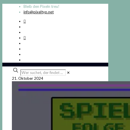
Bleib den Pixeln treu!
info@pixeltyp.net
Wer
✕
suchet,
21. Oktober 2024
der
findet
...