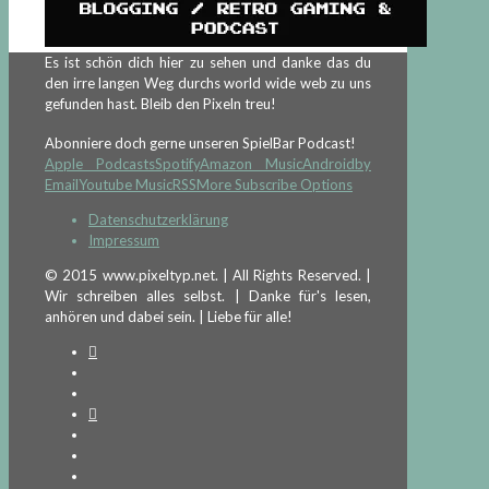
Es ist schön dich hier zu sehen und danke das du
den irre langen Weg durchs world wide web zu uns
gefunden hast. Bleib den Pixeln treu!
Abonniere doch gerne unseren SpielBar Podcast!
Apple Podcasts
Spotify
Amazon Music
Android
by
Email
Youtube Music
RSS
More Subscribe Options
Datenschutzerklärung
Impressum
© 2015 www.pixeltyp.net. | All Rights Reserved. |
Wir schreiben alles selbst. | Danke für's lesen,
anhören und dabei sein. | Liebe für alle!