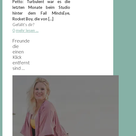
Petto: Turbulent war es die
letzten Monate beim Studio
hinter dem Fail MindsEye,
Rocket Boy, die von
[…]
Gefällt's dir?
0
mehr lesen ...
Freunde
die
einen
Klick
entfernt
sind …