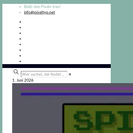
Bleib den Pixeln treu!
info@pixeltyp.net
Wer
✕
suchet,
1. Juni 2026
der
findet
...