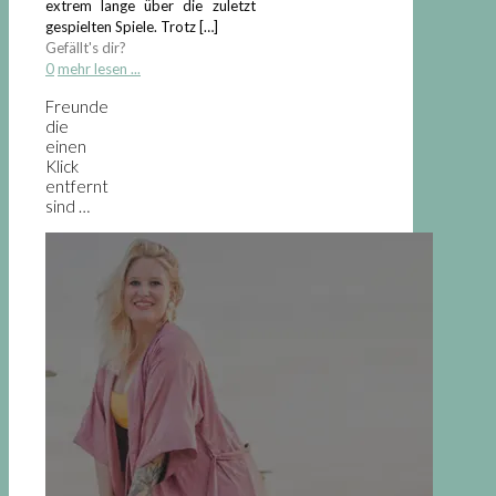
extrem lange über die zuletzt
gespielten Spiele. Trotz
[…]
Gefällt's dir?
0
mehr lesen ...
Freunde
die
einen
Klick
entfernt
sind …