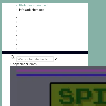
Bleib den Pixeln treu!
info@pixeltyp.net
Wer
✕
suchet,
8. September 2025
der
findet
...