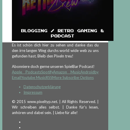
Es ist schön dich hier zu sehen und danke das du
den irre langen Weg durchs world wide web zu uns
gefunden hast. Bleib den Pixeln treu!
Abonniere doch gerne unseren SpielBar Podcast!
Apple Podcasts
Spotify
Amazon Music
Android
by
Email
Youtube Music
RSS
More Subscribe Options
Datenschutzerklärung
Impressum
© 2015 www.pixeltyp.net. | All Rights Reserved. |
Wir schreiben alles selbst. | Danke für's lesen,
anhören und dabei sein. | Liebe für alle!