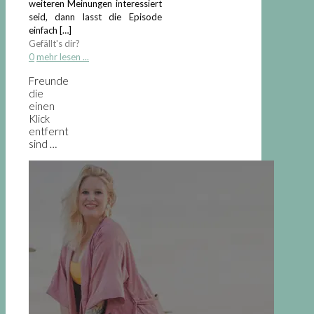
weiteren Meinungen interessiert
seid, dann lasst die Episode
einfach
[…]
Gefällt's dir?
0
mehr lesen ...
Freunde
die
einen
Klick
entfernt
sind …