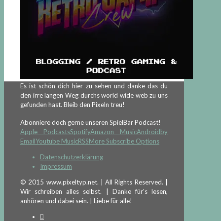
Es ist schön dich hier zu sehen und danke das du
den irre langen Weg durchs world wide web zu uns
gefunden hast. Bleib den Pixeln treu!
Abonniere doch gerne unseren SpielBar Podcast!
Apple Podcasts
Spotify
Amazon Music
Android
by
Email
Youtube Music
RSS
More Subscribe Options
Datenschutzerklärung
Impressum
© 2015 www.pixeltyp.net. | All Rights Reserved. |
Wir schreiben alles selbst. | Danke für's lesen,
anhören und dabei sein. | Liebe für alle!