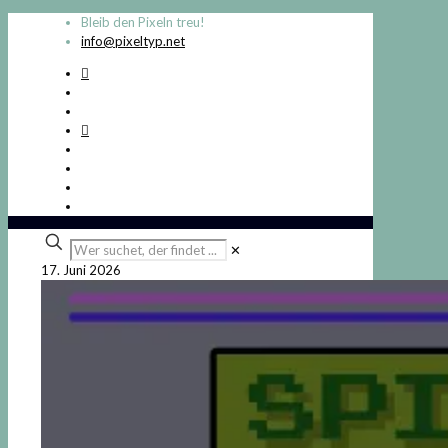
Bleib den Pixeln treu!
info@pixeltyp.net
Wer
✕
suchet,
17. Juni 2026
der
findet
...