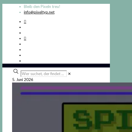
Bleib den Pixeln treu!
info@pixeltyp.net
Wer
✕
suchet,
5. Juni 2026
der
findet
...