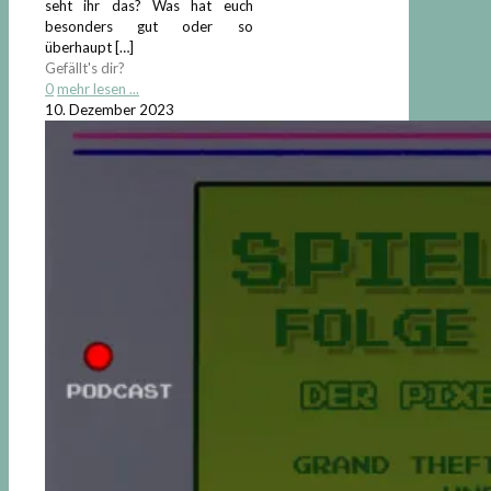
seht ihr das? Was hat euch
besonders gut oder so
überhaupt
[…]
Gefällt's dir?
0
mehr lesen ...
10. Dezember 2023