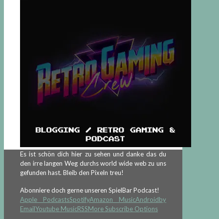
Es ist schön dich hier zu sehen und danke das du
den irre langen Weg durchs world wide web zu uns
gefunden hast. Bleib den Pixeln treu!
Abonniere doch gerne unseren SpielBar Podcast!
Apple Podcasts
Spotify
Amazon Music
Android
by
Email
Youtube Music
RSS
More Subscribe Options