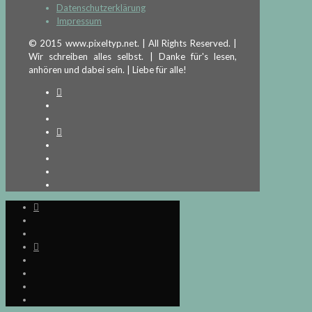
Datenschutzerklärung
Impressum
© 2015 www.pixeltyp.net. | All Rights Reserved. |
Wir schreiben alles selbst. | Danke für's lesen,
anhören und dabei sein. | Liebe für alle!