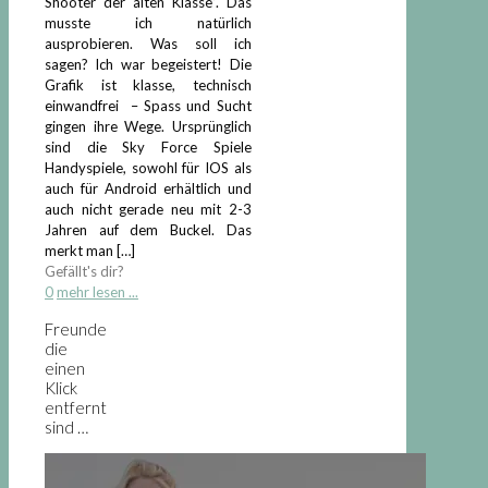
Shooter der alten Klasse”. Das
musste ich natürlich
ausprobieren. Was soll ich
sagen? Ich war begeistert! Die
Grafik ist klasse, technisch
einwandfrei – Spass und Sucht
gingen ihre Wege. Ursprünglich
sind die Sky Force Spiele
Handyspiele, sowohl für IOS als
auch für Android erhältlich und
auch nicht gerade neu mit 2-3
Jahren auf dem Buckel. Das
merkt man
[…]
Gefällt's dir?
0
mehr lesen ...
Freunde
die
einen
Klick
entfernt
sind …