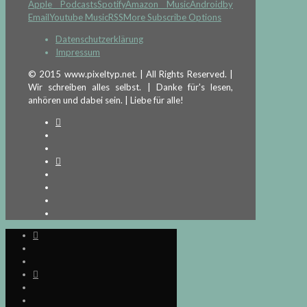
Apple Podcasts
Spotify
Amazon Music
Android
by
Email
Youtube Music
RSS
More Subscribe Options
Datenschutzerklärung
Impressum
© 2015 www.pixeltyp.net. | All Rights Reserved. |
Wir schreiben alles selbst. | Danke für's lesen,
anhören und dabei sein. | Liebe für alle!