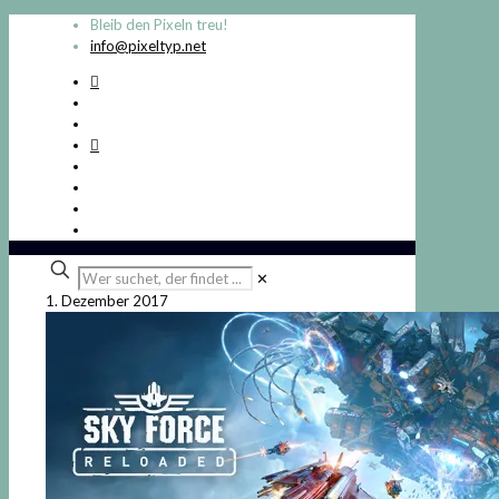
Bleib den Pixeln treu!
info@pixeltyp.net
Wer
✕
suchet,
1. Dezember 2017
der
findet
...