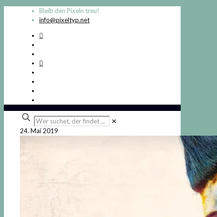
Bleib den Pixeln treu!
info@pixeltyp.net
Wer
✕
suchet,
24. Mai 2019
der
findet
...