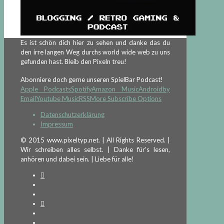
Es ist schön dich hier zu sehen und danke das du
den irre langen Weg durchs world wide web zu uns
gefunden hast. Bleib den Pixeln treu!
Abonniere doch gerne unseren SpielBar Podcast!
Apple Podcasts
Spotify
Amazon Music
Android
by
Email
Youtube Music
RSS
More Subscribe Options
Datenschutzerklärung
Impressum
© 2015 www.pixeltyp.net. | All Rights Reserved. |
Wir schreiben alles selbst. | Danke für's lesen,
anhören und dabei sein. | Liebe für alle!