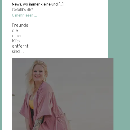
News, wo immer kleine und
[…]
Gefällt's dir?
0
mehr lesen ...
Freunde
die
einen
Klick
entfernt
sind …