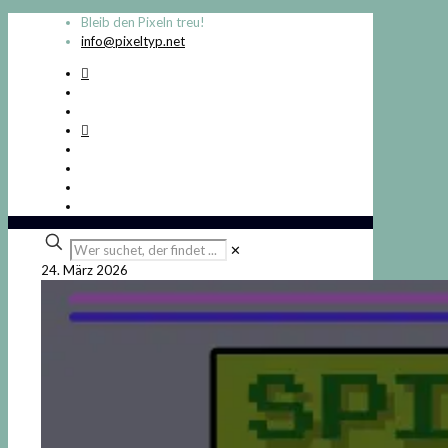
Bleib den Pixeln treu!
info@pixeltyp.net
Wer
✕
suchet,
24. März 2026
der
findet
...