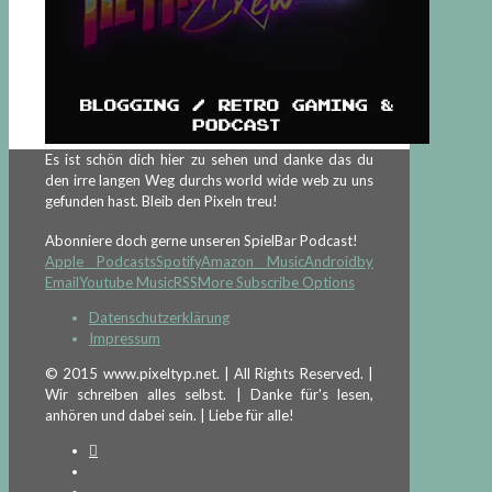
Es ist schön dich hier zu sehen und danke das du
den irre langen Weg durchs world wide web zu uns
gefunden hast. Bleib den Pixeln treu!
Abonniere doch gerne unseren SpielBar Podcast!
Apple Podcasts
Spotify
Amazon Music
Android
by
Email
Youtube Music
RSS
More Subscribe Options
Datenschutzerklärung
Impressum
© 2015 www.pixeltyp.net. | All Rights Reserved. |
Wir schreiben alles selbst. | Danke für's lesen,
anhören und dabei sein. | Liebe für alle!