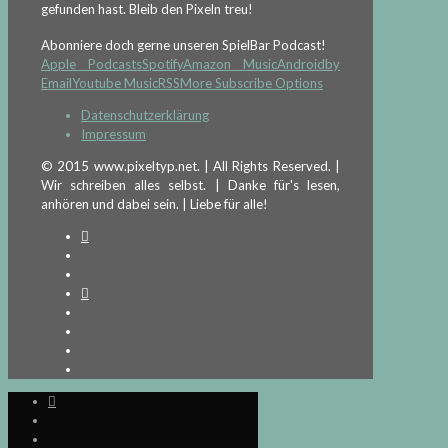
gefunden hast. Bleib den Pixeln treu!
Abonniere doch gerne unseren SpielBar Podcast!
Apple Podcasts
Spotify
Amazon Music
Android
by
Email
Youtube Music
RSS
More Subscribe Options
Datenschutzerklärung
Impressum
© 2015 www.pixeltyp.net. | All Rights Reserved. |
Wir schreiben alles selbst. | Danke für's lesen,
anhören und dabei sein. | Liebe für alle!