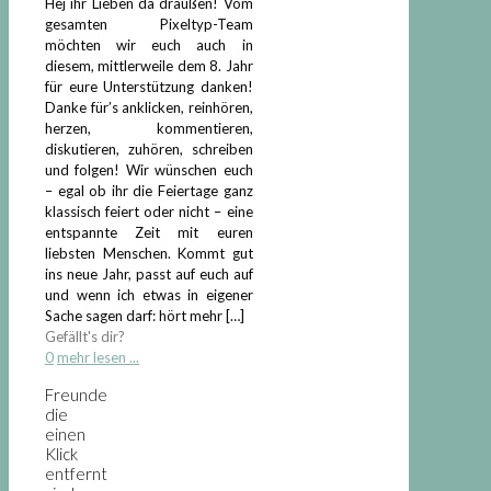
Hej ihr Lieben da draußen! Vom
gesamten Pixeltyp-Team
möchten wir euch auch in
diesem, mittlerweile dem 8. Jahr
für eure Unterstützung danken!
Danke für’s anklicken, reinhören,
herzen, kommentieren,
diskutieren, zuhören, schreiben
und folgen! Wir wünschen euch
– egal ob ihr die Feiertage ganz
klassisch feiert oder nicht – eine
entspannte Zeit mit euren
liebsten Menschen. Kommt gut
ins neue Jahr, passt auf euch auf
und wenn ich etwas in eigener
Sache sagen darf: hört mehr
[…]
Gefällt's dir?
0
mehr lesen ...
Freunde
die
einen
Klick
entfernt