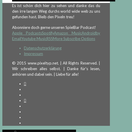
Es ist schön dich hier zu sehen und danke das du
den irre langen Weg durchs world wide web zu uns
gefunden hast. Bleib den Pixeln treu!
Abonniere doch gerne unseren SpielBar Podcast!
Apple Podcasts
Spotify
Amazon Music
Android
by
Email
Youtube Music
RSS
More Subscribe Options
Datenschutzerklärung
Impressum
© 2015 www.pixeltyp.net. | All Rights Reserved. |
Wir schreiben alles selbst. | Danke für's lesen,
anhören und dabei sein. | Liebe für alle!