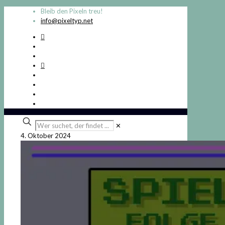
Bleib den Pixeln treu!
info@pixeltyp.net
Wer
✕
suchet,
4. Oktober 2024
der
findet
...