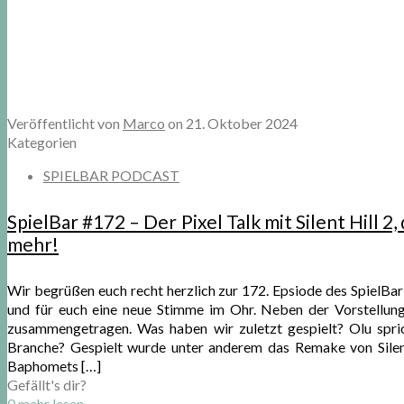
Veröffentlicht von
Marco
on
21. Oktober 2024
Kategorien
SPIELBAR PODCAST
SpielBar #172 – Der Pixel Talk mit Silent Hill 
mehr!
Wir begrüßen euch recht herzlich zur 172. Epsiode des SpielBa
und für euch eine neue Stimme im Ohr. Neben der Vorstellun
zusammengetragen. Was haben wir zuletzt gespielt? Olu spric
Branche? Gespielt wurde unter anderem das Remake von Silent
Baphomets
[…]
Gefällt's dir?
0
mehr lesen ...