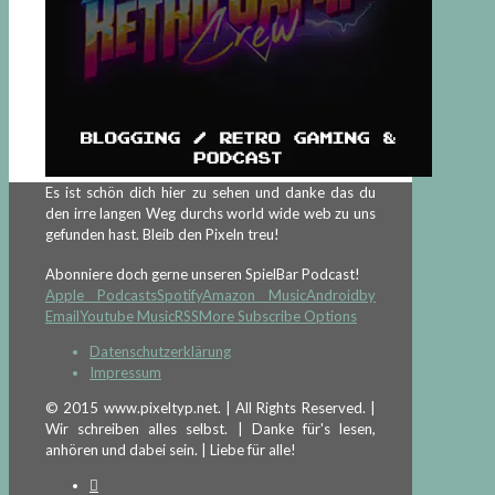
Es ist schön dich hier zu sehen und danke das du
den irre langen Weg durchs world wide web zu uns
gefunden hast. Bleib den Pixeln treu!
Abonniere doch gerne unseren SpielBar Podcast!
Apple Podcasts
Spotify
Amazon Music
Android
by
Email
Youtube Music
RSS
More Subscribe Options
Datenschutzerklärung
Impressum
© 2015 www.pixeltyp.net. | All Rights Reserved. |
Wir schreiben alles selbst. | Danke für's lesen,
anhören und dabei sein. | Liebe für alle!