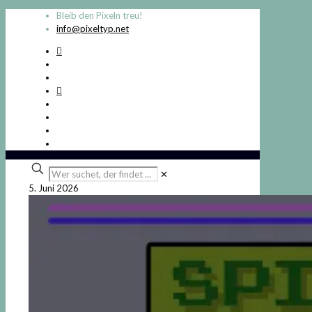
Bleib den Pixeln treu!
info@pixeltyp.net
Wer
✕
suchet,
5. Juni 2026
der
findet
...