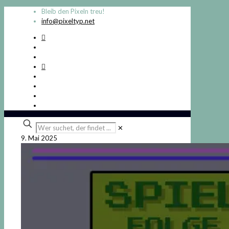
Bleib den Pixeln treu!
info@pixeltyp.net
Wer
✕
suchet,
9. Mai 2025
der
findet
...