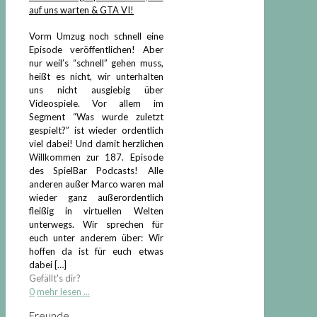
auf uns warten & GTA VI!
Vorm Umzug noch schnell eine
Episode veröffentlichen! Aber
nur weil’s “schnell” gehen muss,
heißt es nicht, wir unterhalten
uns nicht ausgiebig über
Videospiele. Vor allem im
Segment “Was wurde zuletzt
gespielt?” ist wieder ordentlich
viel dabei! Und damit herzlichen
Willkommen zur 187. Episode
des SpielBar Podcasts! Alle
anderen außer Marco waren mal
wieder ganz außerordentlich
fleißig in virtuellen Welten
unterwegs. Wir sprechen für
euch unter anderem über: Wir
hoffen da ist für euch etwas
dabei
[…]
Gefällt's dir?
0
mehr lesen ...
Freunde