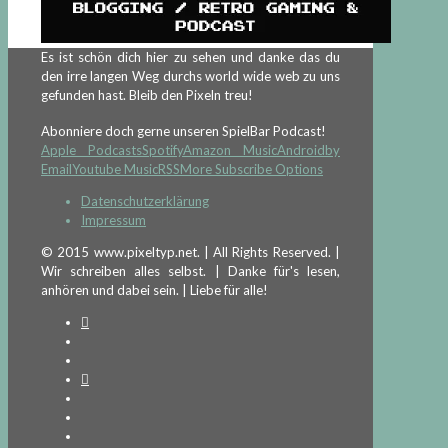
Es ist schön dich hier zu sehen und danke das du
den irre langen Weg durchs world wide web zu uns
gefunden hast. Bleib den Pixeln treu!
Abonniere doch gerne unseren SpielBar Podcast!
Apple Podcasts
Spotify
Amazon Music
Android
by
Email
Youtube Music
RSS
More Subscribe Options
Datenschutzerklärung
Impressum
© 2015 www.pixeltyp.net. | All Rights Reserved. |
Wir schreiben alles selbst. | Danke für's lesen,
anhören und dabei sein. | Liebe für alle!