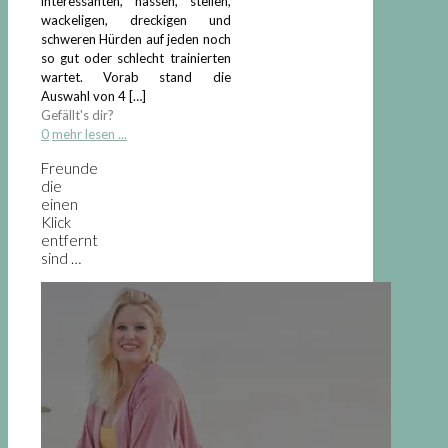
interessanten, nassen, steilen,
wackeligen, dreckigen und
schweren Hürden auf jeden noch
so gut oder schlecht trainierten
wartet. Vorab stand die
Auswahl von 4
[…]
Gefällt's dir?
0
mehr lesen ...
Freunde
die
einen
Klick
entfernt
sind …