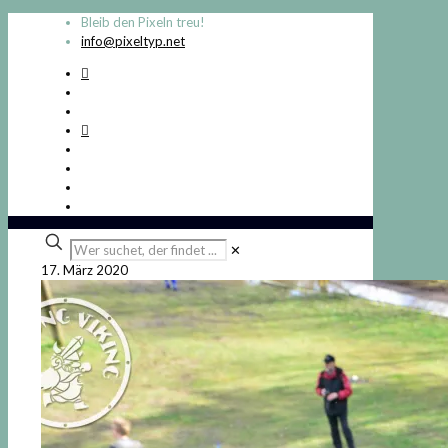
Bleib den Pixeln treu!
info@pixeltyp.net
Wer
✕
suchet,
17. März 2020
der
findet
...