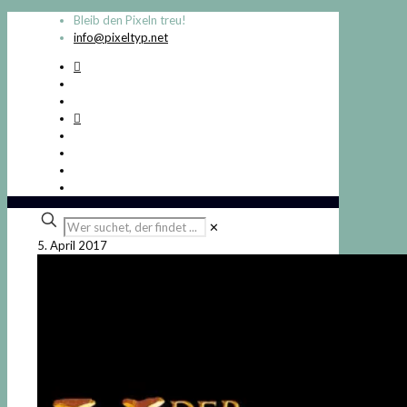
Bleib den Pixeln treu!
info@pixeltyp.net
Wer
✕
suchet,
5. April 2017
der
findet
...