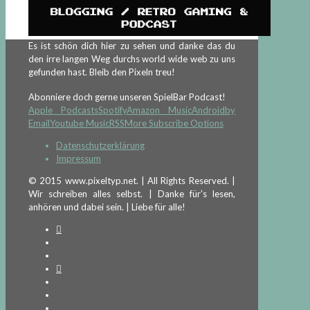
Es ist schön dich hier zu sehen und danke das du
den irre langen Weg durchs world wide web zu uns
gefunden hast. Bleib den Pixeln treu!
Abonniere doch gerne unseren SpielBar Podcast!
Apple Podcasts
Spotify
Amazon Music
Android
by
Email
Youtube Music
RSS
More Subscribe Options
Datenschutzerklärung
Impressum
© 2015 www.pixeltyp.net. | All Rights Reserved. |
Wir schreiben alles selbst. | Danke für's lesen,
anhören und dabei sein. | Liebe für alle!