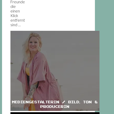
Freunde
die
einen
Klick
entfernt
sind …