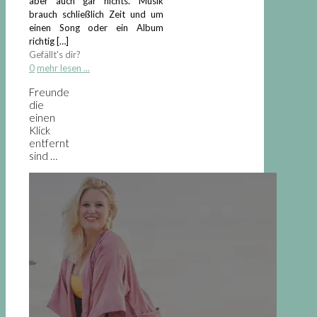
aber auch gar nichts. Musik
brauch schließlich Zeit und um
einen Song oder ein Album
richtig
[…]
Gefällt's dir?
0
mehr lesen ...
Freunde
die
einen
Klick
entfernt
sind …