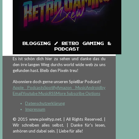
Es ist schön dich hier zu sehen und danke das du
den irre langen Weg durchs world wide web zu uns
gefunden hast. Bleib den Pixeln treu!
Abonniere doch gerne unseren SpielBar Podcast!
Apple Podcasts
Spotify
Amazon Music
Android
by
Email
Youtube Music
RSS
More Subscribe Options
Datenschutzerklärung
Impressum
© 2015 www.pixeltyp.net. | All Rights Reserved. |
Wir schreiben alles selbst. | Danke für's lesen,
anhören und dabei sein. | Liebe für alle!