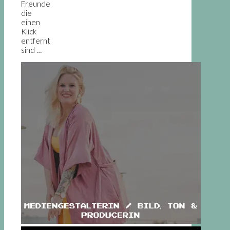
Freunde
die
einen
Klick
entfernt
sind …