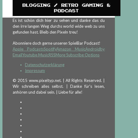
Es ist schön dich hier zu sehen und danke das du
den irre langen Weg durchs world wide web zu uns
gefunden hast. Bleib den Pixeln treu!
Abonniere doch gerne unseren SpielBar Podcast!
Apple Podcasts
Spotify
Amazon Music
Android
by
Email
Youtube Music
RSS
More Subscribe Options
Datenschutzerklärung
Impressum
© 2015 www.pixeltyp.net. | All Rights Reserved. |
Wir schreiben alles selbst. | Danke für's lesen,
anhören und dabei sein. | Liebe für alle!