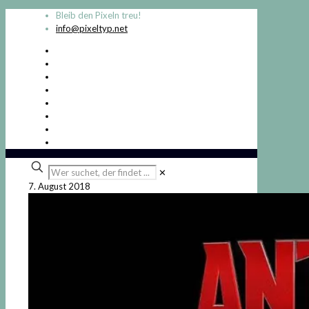
Bleib den Pixeln treu!
info@pixeltyp.net
Wer
✕
suchet,
7. August 2018
der
findet
...