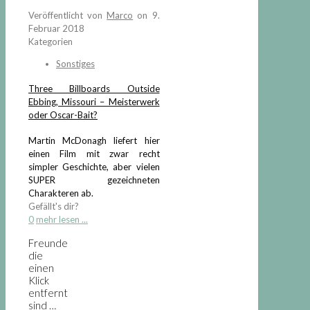
Veröffentlicht von
Marco
on
9.
Februar 2018
Kategorien
Sonstiges
Three Billboards Outside
Ebbing, Missouri – Meisterwerk
oder Oscar-Bait?
Martin McDonagh liefert hier
einen Film mit zwar recht
simpler Geschichte, aber vielen
SUPER gezeichneten
Charakteren ab.
Gefällt's dir?
0
mehr lesen ...
Freunde
die
einen
Klick
entfernt
sind …