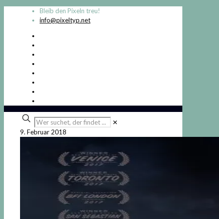
Bleib den Pixeln treu!
info@pixeltyp.net
Wer
✕
suchet,
9. Februar 2018
der
findet
...