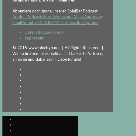
Abonniere doch gerne unseren SpielBar Podcast!
Apple Podcasts
Spotify
Amazon Music
Android
by
Email
Youtube Music
RSS
More Subscribe Options
Datenschutzerklärung
Impressum
© 2015 www.pixeltyp.net. | All Rights Reserved. |
Wir schreiben alles selbst. | Danke für's lesen,
anhören und dabei sein. | Liebe für alle!