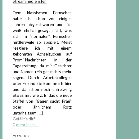
Streamingdiensten
Dem klassischen Fernsehen
habe ich schon vor einigen
Jahren abgeschworen und ich
weiß ehrlich gesagt nicht, was
sich im “normalen” Fernsehen
mittlerweile so abspielt. Meist
reagiere ich mit einem
gekonnten Achselzucken auf
Promi-Nachrichten in der
Tageszeitung, da mir Gesichter
und Namen rein gar nichts mehr
sagen. Durch Arbeitskollegen
oder Freunde bekomme ich hier
und da schon noch unfreiwillig
etwas mit, wie z. B. das die neue
Staffel von “Bauer sucht Frau”
oder ähnlichem Rotz
unterhaltsam
[…]
Gefällt's dir?
0
mehr lesen ...
Freunde