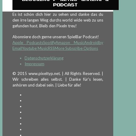
Es ist schön dich hier zu sehen und danke das du
den irre langen Weg durchs world wide web zu uns
gefunden hast. Bleib den Pixeln treu!
Abonniere doch gerne unseren SpielBar Podcast!
Apple Podcasts
Spotify
Amazon Music
Android
by
Email
Youtube Music
RSS
More Subscribe Options
Datenschutzerklärung
Impressum
© 2015 www.pixeltyp.net. | All Rights Reserved. |
Wir schreiben alles selbst. | Danke für's lesen,
anhören und dabei sein. | Liebe für alle!