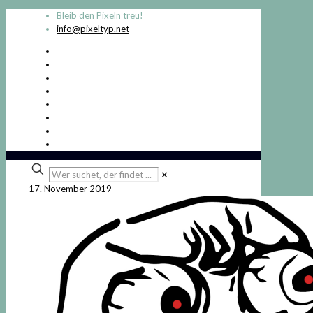
Bleib den Pixeln treu!
info@pixeltyp.net
Wer
✕
suchet,
17. November 2019
der
findet
...