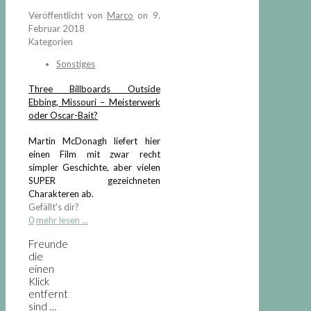
Veröffentlicht von
Marco
on
9.
Februar 2018
Kategorien
Sonstiges
Three Billboards Outside
Ebbing, Missouri – Meisterwerk
oder Oscar-Bait?
Martin McDonagh liefert hier
einen Film mit zwar recht
simpler Geschichte, aber vielen
SUPER gezeichneten
Charakteren ab.
Gefällt's dir?
0
mehr lesen ...
Freunde
die
einen
Klick
entfernt
sind …