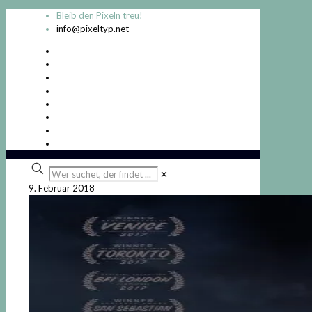
Bleib den Pixeln treu!
info@pixeltyp.net
Wer
✕
suchet,
9. Februar 2018
der
findet
...