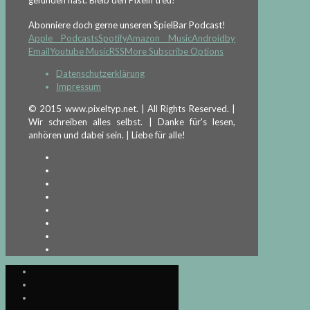
Abonniere doch gerne unseren SpielBar Podcast!
Apple Podcasts
Spotify
Amazon Music
Android
by
Email
Youtube Music
RSS
More Subscribe Options
Datenschutzerklärung
Impressum
© 2015 www.pixeltyp.net. | All Rights Reserved. |
Wir schreiben alles selbst. | Danke für's lesen,
anhören und dabei sein. | Liebe für alle!