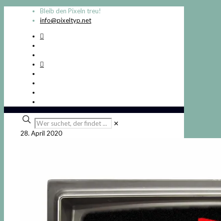
Bleib den Pixeln treu!
info@pixeltyp.net
Wer
✕
suchet,
28. April 2020
der
findet
...