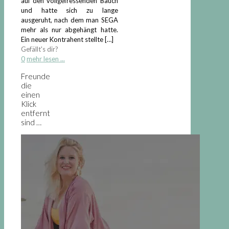
auf den vollgefressenden Bauch
und hatte sich zu lange
ausgeruht, nach dem man SEGA
mehr als nur abgehängt hatte.
Ein neuer Kontrahent stellte
[…]
Gefällt's dir?
0
mehr lesen ...
Freunde
die
einen
Klick
entfernt
sind …