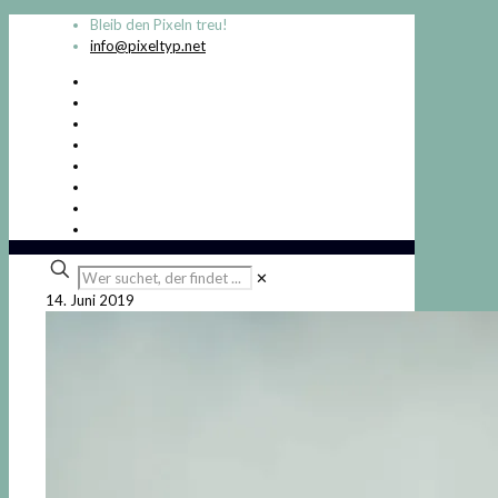
Bleib den Pixeln treu!
info@pixeltyp.net
Wer
✕
suchet,
14. Juni 2019
der
findet
...