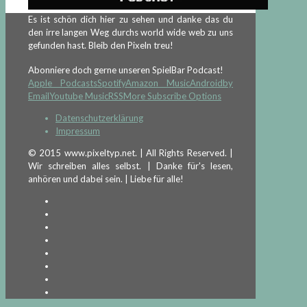
Es ist schön dich hier zu sehen und danke das du
den irre langen Weg durchs world wide web zu uns
gefunden hast. Bleib den Pixeln treu!
Abonniere doch gerne unseren SpielBar Podcast!
Apple Podcasts
Spotify
Amazon Music
Android
by
Email
Youtube Music
RSS
More Subscribe Options
Datenschutzerklärung
Impressum
© 2015 www.pixeltyp.net. | All Rights Reserved. |
Wir schreiben alles selbst. | Danke für's lesen,
anhören und dabei sein. | Liebe für alle!