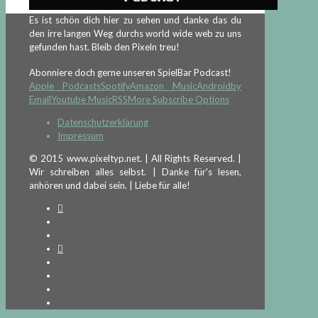
Es ist schön dich hier zu sehen und danke das du
den irre langen Weg durchs world wide web zu uns
gefunden hast. Bleib den Pixeln treu!
Abonniere doch gerne unseren SpielBar Podcast!
Apple Podcasts
Spotify
Amazon Music
Android
by
Email
Youtube Music
RSS
More Subscribe Options
Datenschutzerklärung
Impressum
© 2015 www.pixeltyp.net. | All Rights Reserved. |
Wir schreiben alles selbst. | Danke für's lesen,
anhören und dabei sein. | Liebe für alle!