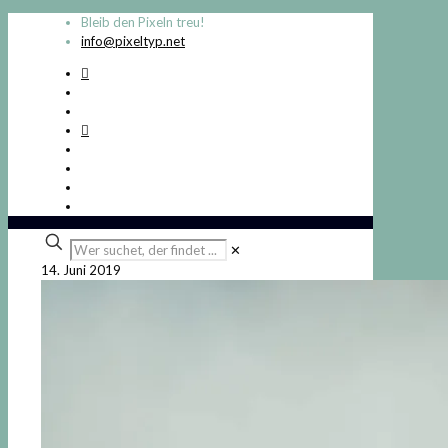
Bleib den Pixeln treu!
info@pixeltyp.net
Wer
✕
suchet,
14. Juni 2019
der
findet
...