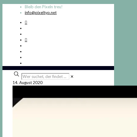
Bleib den Pixeln treu!
info@pixeltyp.net
Wer
✕
suchet,
14. August 2020
der
findet
...