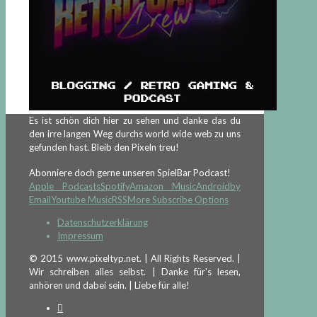
Es ist schön dich hier zu sehen und danke das du
den irre langen Weg durchs world wide web zu uns
gefunden hast. Bleib den Pixeln treu!
Abonniere doch gerne unseren SpielBar Podcast!
Apple Podcasts
Spotify
Amazon Music
Android
by
Email
Youtube Music
RSS
More Subscribe Options
Datenschutzerklärung
Impressum
© 2015 www.pixeltyp.net. | All Rights Reserved. |
Wir schreiben alles selbst. | Danke für's lesen,
anhören und dabei sein. | Liebe für alle!