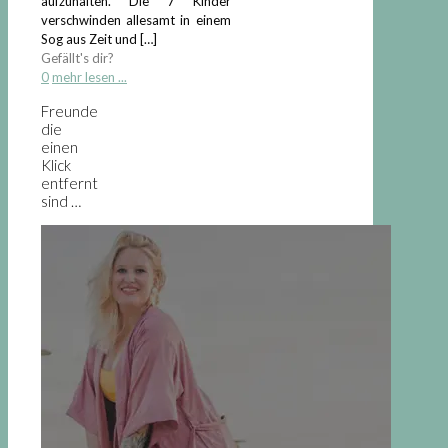
aufzuhalten. Die 7 Kinder
verschwinden allesamt in einem
Sog aus Zeit und
[…]
Gefällt's dir?
0
mehr lesen ...
Freunde
die
einen
Klick
entfernt
sind …