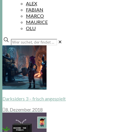
ALEX
FABIAN
MARCO
MAURICE
OLU
Wer
✕
suchet,
der
findet
...
Darksiders 3 – frisch angespielt
8. Dezember 2018