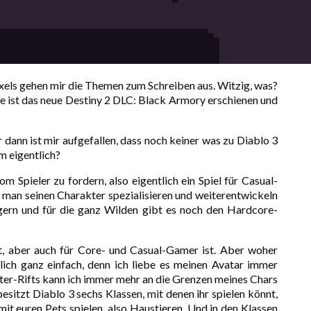
xels gehen mir die Themen zum Schreiben aus. Witzig, was?
che ist das neue Destiny 2 DLC: Black Armory erschienen und
r dann ist mir aufgefallen, dass noch keiner was zu Diablo 3
um eigentlich?
vom Spieler zu fordern, also eigentlich ein Spiel für Casual-
an seinen Charakter spezialisieren und weiterentwickeln
gern und für die ganz Wilden gibt es noch den Hardcore-
lt, aber auch für Core- und Casual-Gamer ist. Aber woher
lich ganz einfach, denn ich liebe es meinen Avatar immer
ater-Rifts kann ich immer mehr an die Grenzen meines Chars
sitzt Diablo 3 sechs Klassen, mit denen ihr spielen könnt,
it euren Pets spielen, also Haustieren. Und in den Klassen