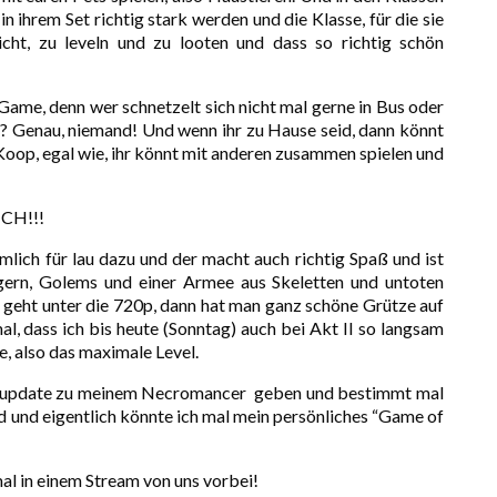
n ihrem Set richtig stark werden und die Klasse, für die sie
icht, zu leveln und zu looten und dass so richtig schön
 Game, denn wer schnetzelt sich nicht mal gerne in Bus oder
 Genau, niemand! Und wenn ihr zu Hause seid, dann könnt
oop, egal wie, ihr könnt mit anderen zusammen spielen und
ICH!!!
ämlich für lau dazu und der macht auch richtig Spaß und ist
iegern, Golems und einer Armee aus Skeletten und untoten
h geht unter die 720p, dann hat man ganz schöne Grütze auf
l, dass ich bis heute (Sonntag) auch bei Akt II so langsam
 also das maximale Level.
tusupdate zu meinem Necromancer geben und bestimmt mal
d und eigentlich könnte ich mal mein persönliches “Game of
mal in einem Stream von uns vorbei!