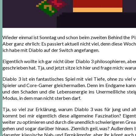
Wieder einmal ist Sonntag und schon beim zweiten Behind the Pi
Aber ganz ehrlich: Es passiert aktuell nicht viel, denn diese Wo
ich habe mit Diablo auf der Switch angefangen.
Eigentlich wollte ich gar nicht über Diablo 3 philosophieren, abe
geschrieben hat. Tja, und jetzt sitze ich hier und frage mich: war
Diablo 3 ist ein fantastisches Spiel mit viel Tiefe, ohne zu viel 
Spieler und Core-Gamer gleichermaßen. Denn im Endgame kann m
und den Schaden und die Lebensenergie ins Unermeßliche stei
Modus, in dem man nicht sterben darf.
Tja, so viel zur Erklärung, warum Diablo 3 was für jung und a
kommt bei mir eigentlich diese allgemeine Faszination? Eigent
weiter zu optimieren und durch die unendlich schwierigeren Gre
gehen und sogar darüber hinaus. Ziemlich geil, was? Außerdem be
darunter klassische Nah- und Fernkämpfer, aber ihr könnt auch m