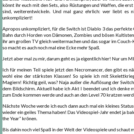
könnt ihr euch mit den Sets, also Rüstungen und Waffen, die erst i
sind, weiterentwickeln. Und mal ganz ehrlich: wer liebt es n
unkompliziert!
Apropos unkompliziert, für die Switch ist Diablo 3 das perfekte
Bahn durch Horden von Dämonen, Zombies und bösen Kultisten?
ihr am großen TV gleich weitermachen und das sogar im Couch-K
so macht es auch noch mal eine Ecke mehr Spaß.
Jetzt aber mal zu mir, darum geht es ja eigentlich hier! Nur um M
Ich für meinen Teil spiele jetzt den Necromancer, den gibt es n
wohl eine der stärksten Klassen! So spiele ich mit Skelettkr
Magiern! Richtig geil, was? Naja außer die Auflösung der Switc
dem Bildschirm. Aktuell habe ich Akt I beendet und ich denke ma
zum Ende kommen werde und auch an den Level 70 kratzen werde,
Nächste Woche werde ich euch dann auch mal ein kleines Sta
wieder ein geiles Thema haben! Das Videospiel-Jahr endet ja bal
the Year” krönen.
Bis dahin noch viel Spaß in der Welt der Videospiele und schaut 