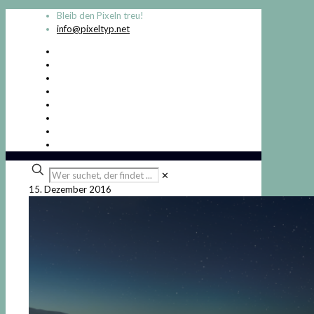
Bleib den Pixeln treu!
info@pixeltyp.net
Wer
✕
suchet,
15. Dezember 2016
der
findet
...