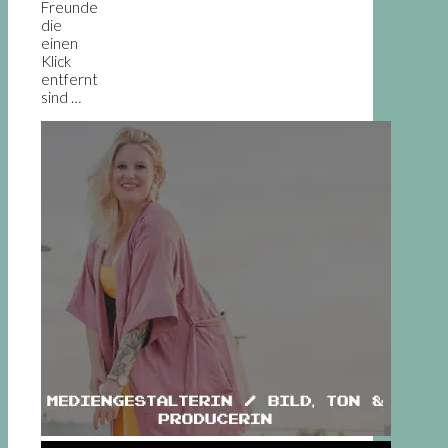
Freunde
die
einen
Klick
entfernt
sind …