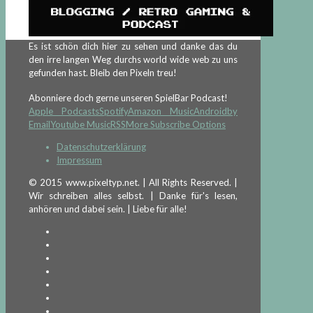
Es ist schön dich hier zu sehen und danke das du
den irre langen Weg durchs world wide web zu uns
gefunden hast. Bleib den Pixeln treu!
Abonniere doch gerne unseren SpielBar Podcast!
Apple Podcasts
Spotify
Amazon Music
Android
by
Email
Youtube Music
RSS
More Subscribe Options
Datenschutzerklärung
Impressum
© 2015 www.pixeltyp.net. | All Rights Reserved. |
Wir schreiben alles selbst. | Danke für's lesen,
anhören und dabei sein. | Liebe für alle!