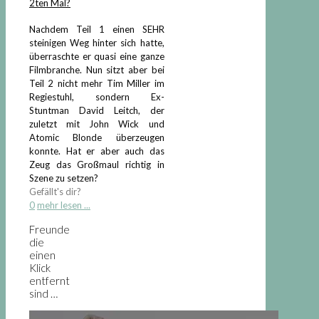
2ten Mal?
Nachdem Teil 1 einen SEHR
steinigen Weg hinter sich hatte,
überraschte er quasi eine ganze
Filmbranche. Nun sitzt aber bei
Teil 2 nicht mehr Tim Miller im
Regiestuhl, sondern Ex-
Stuntman David Leitch, der
zuletzt mit John Wick und
Atomic Blonde überzeugen
konnte. Hat er aber auch das
Zeug das Großmaul richtig in
Szene zu setzen?
Gefällt's dir?
0
mehr lesen ...
Freunde
die
einen
Klick
entfernt
sind …