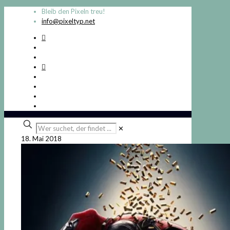
Bleib den Pixeln treu!
info@pixeltyp.net
Wer
✕
suchet,
18. Mai 2018
der
findet
...