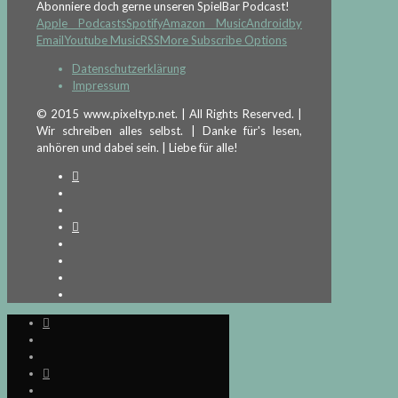
Abonniere doch gerne unseren SpielBar Podcast!
Apple Podcasts
Spotify
Amazon Music
Android
by
Email
Youtube Music
RSS
More Subscribe Options
Datenschutzerklärung
Impressum
© 2015 www.pixeltyp.net. | All Rights Reserved. |
Wir schreiben alles selbst. | Danke für's lesen,
anhören und dabei sein. | Liebe für alle!