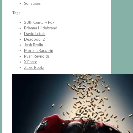
Sonstiges
Tags
20th Century Fox
Brianna Hildebrand
David Leitch
Deadpool 2
Josh Brolin
Morena Baccarin
Ryan Reynolds
X Force
Zazie Beetz