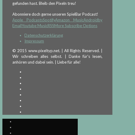
gefunden hast. Bleib den Pixeln treu!
Abonniere doch gerne unseren SpielBar Podcast!
Apple Podcasts
Spotify
Amazon Music
Android
by
Email
Youtube Music
RSS
More Subscribe Options
Datenschutzerklärung
Impressum
© 2015 www.pixeltyp.net. | All Rights Reserved. |
Wir schreiben alles selbst. | Danke für's lesen,
anhören und dabei sein. | Liebe für alle!