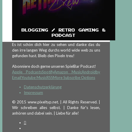
Es ist schön dich hier zu sehen und danke das du
den irre langen Weg durchs world wide web zu uns
gefunden hast. Bleib den Pixeln treu!
Abonniere doch gerne unseren SpielBar Podcast!
Apple Podcasts
Spotify
Amazon Music
Android
by
Email
Youtube Music
RSS
More Subscribe Options
Datenschutzerklärung
Impressum
© 2015 www.pixeltyp.net. | All Rights Reserved. |
Wir schreiben alles selbst. | Danke für's lesen,
anhören und dabei sein. | Liebe für alle!