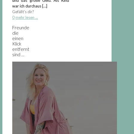
und das große Geld. Als Kind
war ich durchaus
[…]
Gefällt's dir?
0
mehr lesen ...
Freunde
die
einen
Klick
entfernt
sind …