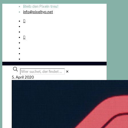
Bleib den Pixeln treu!
info@pixeltyp.net
Wer
✕
suchet,
5. April 2020
der
findet
...