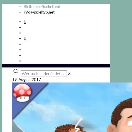
Bleib den Pixeln treu!
info@pixeltyp.net
Wer
✕
suchet,
19. August 2017
der
findet
...