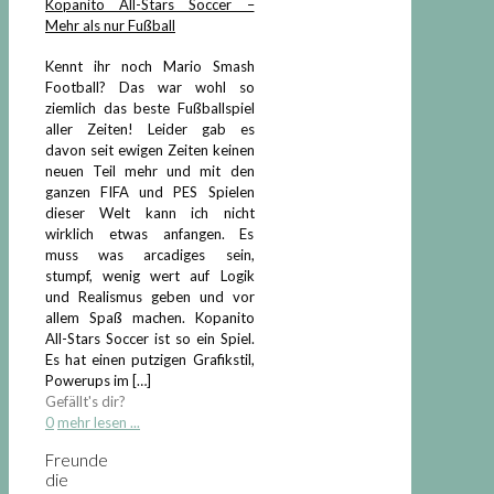
Kopanito All-Stars Soccer –
Mehr als nur Fußball
Kennt ihr noch Mario Smash
Football? Das war wohl so
ziemlich das beste Fußballspiel
aller Zeiten! Leider gab es
davon seit ewigen Zeiten keinen
neuen Teil mehr und mit den
ganzen FIFA und PES Spielen
dieser Welt kann ich nicht
wirklich etwas anfangen. Es
muss was arcadiges sein,
stumpf, wenig wert auf Logik
und Realismus geben und vor
allem Spaß machen. Kopanito
All-Stars Soccer ist so ein Spiel.
Es hat einen putzigen Grafikstil,
Powerups im
[…]
Gefällt's dir?
0
mehr lesen ...
Freunde
die