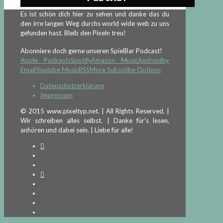
Es ist schön dich hier zu sehen und danke das du
den irre langen Weg durchs world wide web zu uns
gefunden hast. Bleib den Pixeln treu!
Abonniere doch gerne unseren SpielBar Podcast!
Apple Podcasts
Spotify
Amazon Music
Android
by
Email
Youtube Music
RSS
More Subscribe Options
Datenschutzerklärung
Impressum
© 2015 www.pixeltyp.net. | All Rights Reserved. |
Wir schreiben alles selbst. | Danke für's lesen,
anhören und dabei sein. | Liebe für alle!