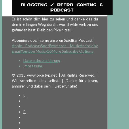
Es ist schön dich hier zu sehen und danke das du
den irre langen Weg durchs world wide web zu uns
gefunden hast. Bleib den Pixeln treu!
Abonniere doch gerne unseren SpielBar Podcast!
Apple Podcasts
Spotify
Amazon Music
Android
by
Email
Youtube Music
RSS
More Subscribe Options
Datenschutzerklärung
Impressum
© 2015 www.pixeltyp.net. | All Rights Reserved. |
Wir schreiben alles selbst. | Danke für's lesen,
anhören und dabei sein. | Liebe für alle!