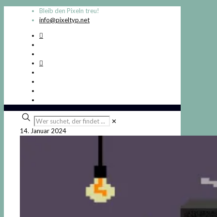
Bleib den Pixeln treu!
info@pixeltyp.net
Wer
✕
suchet,
14. Januar 2024
der
findet
...