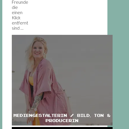
Freunde
die
einen
Klick
entfernt
sind …