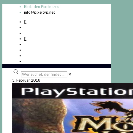
Bleib den Pixeln treu!
info@pixeltyp.net
Wer
✕
suchet,
3. Februar 2018
der
findet
...