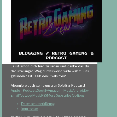
Es ist schön dich hier zu sehen und danke das du
den irre langen Weg durchs world wide web zu uns
gefunden hast. Bleib den Pixeln treu!
Abonniere doch gerne unseren SpielBar Podcast!
Apple Podcasts
Spotify
Amazon Music
Android
by
Email
Youtube Music
RSS
More Subscribe Options
Datenschutzerklärung
Impressum
© 2015 www.pixeltyp.net. | All Rights Reserved. |