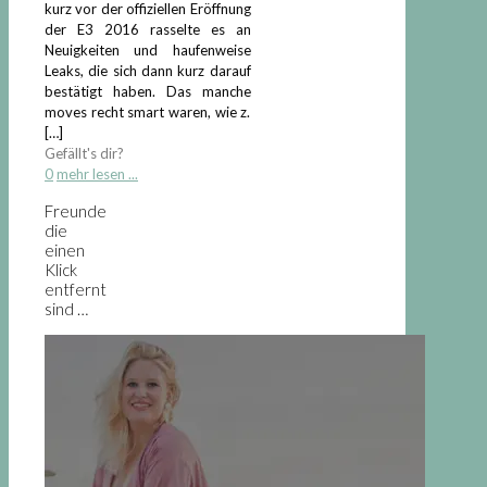
kurz vor der offiziellen Eröffnung
der E3 2016 rasselte es an
Neuigkeiten und haufenweise
Leaks, die sich dann kurz darauf
bestätigt haben. Das manche
moves recht smart waren, wie z.
[…]
Gefällt's dir?
0
mehr lesen ...
Freunde
die
einen
Klick
entfernt
sind …