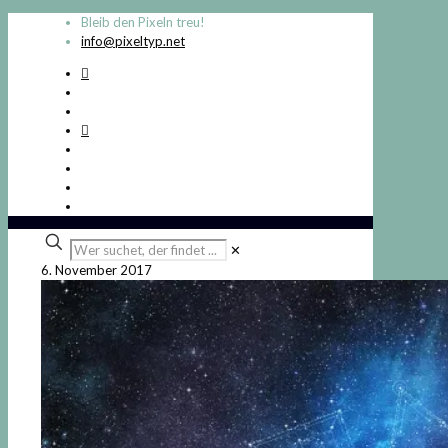
Bleib den Pixeln treu!
info@pixeltyp.net
Wer
✕
suchet,
6. November 2017
der
findet
...