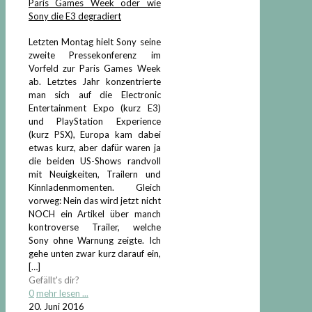
Paris Games Week oder wie
Sony die E3 degradiert
Letzten Montag hielt Sony seine
zweite Pressekonferenz im
Vorfeld zur Paris Games Week
ab. Letztes Jahr konzentrierte
man sich auf die Electronic
Entertainment Expo (kurz E3)
und PlayStation Experience
(kurz PSX), Europa kam dabei
etwas kurz, aber dafür waren ja
die beiden US-Shows randvoll
mit Neuigkeiten, Trailern und
Kinnladenmomenten. Gleich
vorweg: Nein das wird jetzt nicht
NOCH ein Artikel über manch
kontroverse Trailer, welche
Sony ohne Warnung zeigte. Ich
gehe unten zwar kurz darauf ein,
[…]
Gefällt's dir?
0
mehr lesen ...
20. Juni 2016