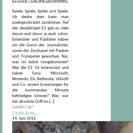
E3 2016 – Das war Los Angeles!
Spiele, Spiele, Spiele und Spiele.
Ich denke dem kann man
uneingeschränkt zustimmen. Auf
der diesjährigen E3 gab es viele
davon und davor ja auch schon.
Entwickler und Publisher haben
um die Gunst der Journalisten,
sowie der Zuschauer mit Pauken
und Trompeten geworben. Nur,
was ist dabei rumgekommen?
War die E3 ’16 interessant und
haben Sony, Microsoft,
Nintendo, EA, Bethesda, Ubisoft
und Co. unsere Erwartungen für
die kommenden Monate
befriedigen können? Was war
der absolute Griff ins
[…]
Gefällt's dir?
0
mehr lesen ...
14. Juni 2016