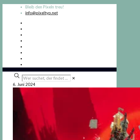
Bleib den Pixeln treu!
info@pixeltyp.net
Wer
✕
suchet,
6. Juni 2024
der
findet
...