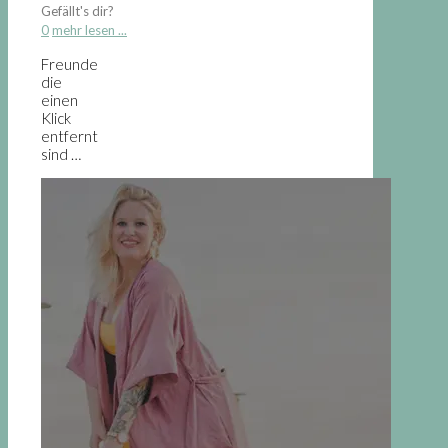
Gefällt's dir?
0
mehr lesen ...
Freunde
die
einen
Klick
entfernt
sind …