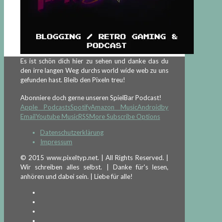
Es ist schön dich hier zu sehen und danke das du
den irre langen Weg durchs world wide web zu uns
gefunden hast. Bleib den Pixeln treu!
Abonniere doch gerne unseren SpielBar Podcast!
Apple Podcasts
Spotify
Amazon Music
Android
by
Email
Youtube Music
RSS
More Subscribe Options
Datenschutzerklärung
Impressum
© 2015 www.pixeltyp.net. | All Rights Reserved. |
Wir schreiben alles selbst. | Danke für's lesen,
anhören und dabei sein. | Liebe für alle!