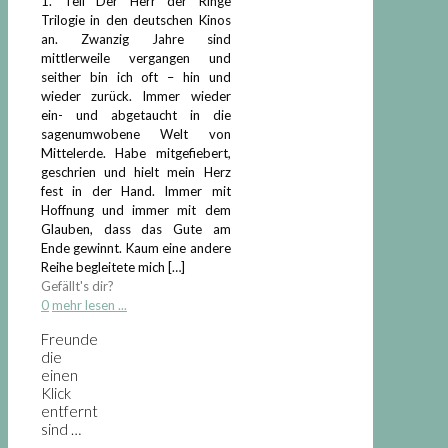
1. Teil Der Herr der Ringe
Trilogie in den deutschen Kinos
an. Zwanzig Jahre sind
mittlerweile vergangen und
seither bin ich oft – hin und
wieder zurück. Immer wieder
ein- und abgetaucht in die
sagenumwobene Welt von
Mittelerde. Habe mitgefiebert,
geschrien und hielt mein Herz
fest in der Hand. Immer mit
Hoffnung und immer mit dem
Glauben, dass das Gute am
Ende gewinnt. Kaum eine andere
Reihe begleitete mich
[…]
Gefällt's dir?
0
mehr lesen ...
Freunde
die
einen
Klick
entfernt
sind …