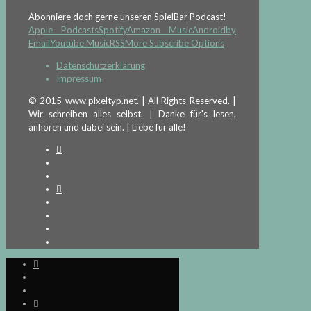
Abonniere doch gerne unseren SpielBar Podcast!
Apple Podcasts
Spotify
Amazon Music
Android
by
Email
Youtube Music
RSS
More Subscribe Options
Datenschutzerklärung
Impressum
© 2015 www.pixeltyp.net. | All Rights Reserved. |
Wir schreiben alles selbst. | Danke für's lesen,
anhören und dabei sein. | Liebe für alle!