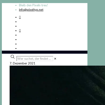
Bleib den Pixeln treu!
info@pixeltyp.net
Wer
✕
suchet,
7. Dezember 2021
der
findet
...