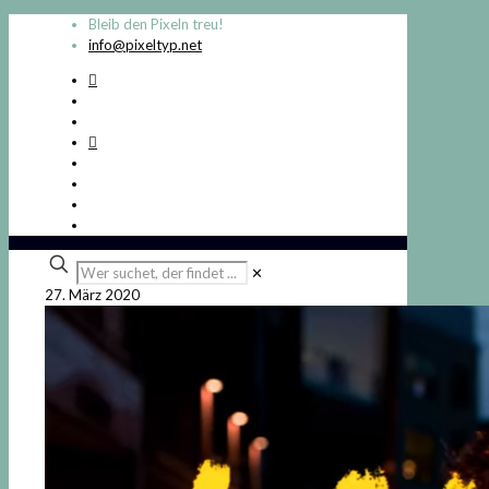
Bleib den Pixeln treu!
info@pixeltyp.net
Wer
✕
suchet,
27. März 2020
der
findet
...