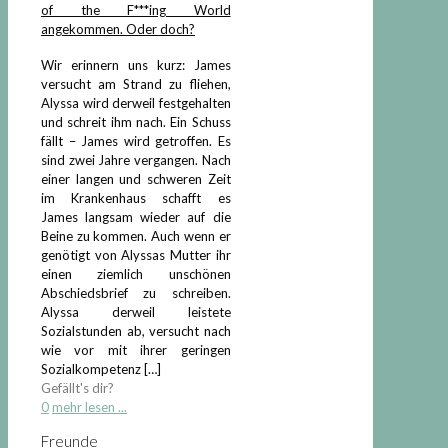
of the F***ing World
angekommen. Oder doch?
Wir erinnern uns kurz: James
versucht am Strand zu fliehen,
Alyssa wird derweil festgehalten
und schreit ihm nach. Ein Schuss
fällt – James wird getroffen. Es
sind zwei Jahre vergangen. Nach
einer langen und schweren Zeit
im Krankenhaus schafft es
James langsam wieder auf die
Beine zu kommen. Auch wenn er
genötigt von Alyssas Mutter ihr
einen ziemlich unschönen
Abschiedsbrief zu schreiben.
Alyssa derweil leistete
Sozialstunden ab, versucht nach
wie vor mit ihrer geringen
Sozialkompetenz
[…]
Gefällt's dir?
0
mehr lesen ...
Freunde