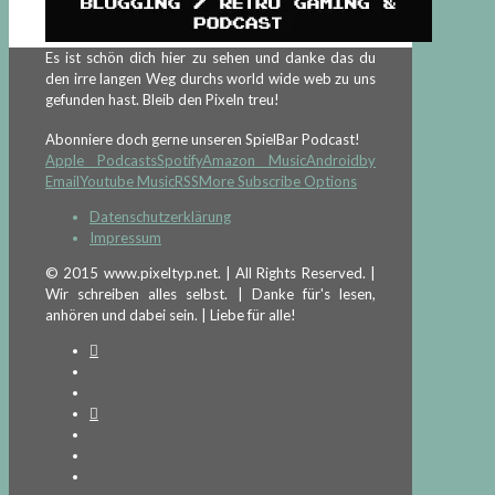
Es ist schön dich hier zu sehen und danke das du
den irre langen Weg durchs world wide web zu uns
gefunden hast. Bleib den Pixeln treu!
Abonniere doch gerne unseren SpielBar Podcast!
Apple Podcasts
Spotify
Amazon Music
Android
by
Email
Youtube Music
RSS
More Subscribe Options
Datenschutzerklärung
Impressum
© 2015 www.pixeltyp.net. | All Rights Reserved. |
Wir schreiben alles selbst. | Danke für's lesen,
anhören und dabei sein. | Liebe für alle!