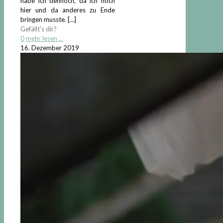
habe ich dennoch, da ich noch
hier und da anderes zu Ende
bringen musste.
[…]
Gefällt's dir?
0
mehr lesen ...
16. Dezember 2019