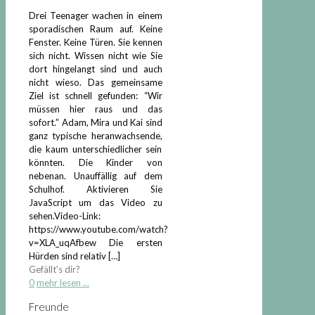
Drei Teenager wachen in einem
sporadischen Raum auf. Keine
Fenster. Keine Türen. Sie kennen
sich nicht. Wissen nicht wie Sie
dort hingelangt sind und auch
nicht wieso. Das gemeinsame
Ziel ist schnell gefunden: “Wir
müssen hier raus und das
sofort.” Adam, Mira und Kai sind
ganz typische heranwachsende,
die kaum unterschiedlicher sein
könnten. Die Kinder von
nebenan. Unauffällig auf dem
Schulhof. Aktivieren Sie
JavaScript um das Video zu
sehen.Video-Link:
https://www.youtube.com/watch?
v=XLA_uqAfbew Die ersten
Hürden sind relativ
[…]
Gefällt's dir?
0
mehr lesen ...
Freunde