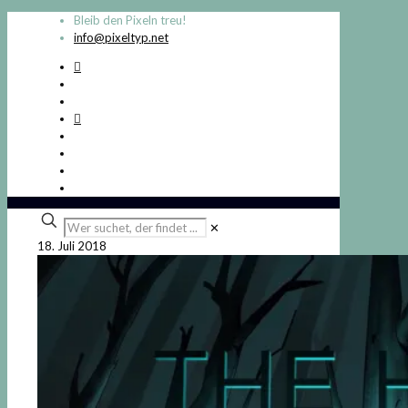
Bleib den Pixeln treu!
info@pixeltyp.net
Wer
✕
suchet,
18. Juli 2018
der
findet
...