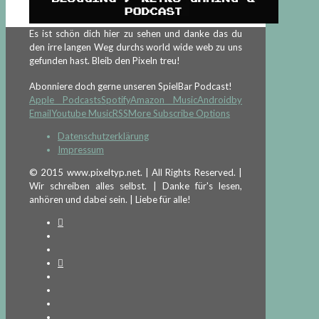
Es ist schön dich hier zu sehen und danke das du
den irre langen Weg durchs world wide web zu uns
gefunden hast. Bleib den Pixeln treu!
Abonniere doch gerne unseren SpielBar Podcast!
Apple Podcasts
Spotify
Amazon Music
Android
by
Email
Youtube Music
RSS
More Subscribe Options
Datenschutzerklärung
Impressum
© 2015 www.pixeltyp.net. | All Rights Reserved. |
Wir schreiben alles selbst. | Danke für's lesen,
anhören und dabei sein. | Liebe für alle!