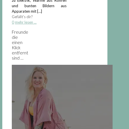
zu Elektrik, Wärme aus Rohren
und bunten Bildern aus
Apparaten mit
[…]
Gefällt's dir?
0
mehr lesen ...
Freunde
die
einen
Klick
entfernt
sind …