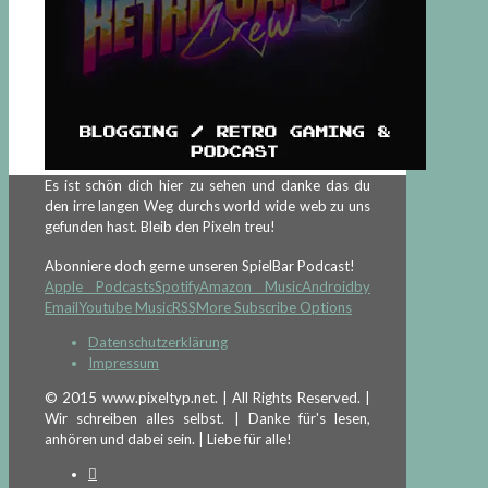
Es ist schön dich hier zu sehen und danke das du
den irre langen Weg durchs world wide web zu uns
gefunden hast. Bleib den Pixeln treu!
Abonniere doch gerne unseren SpielBar Podcast!
Apple Podcasts
Spotify
Amazon Music
Android
by
Email
Youtube Music
RSS
More Subscribe Options
Datenschutzerklärung
Impressum
© 2015 www.pixeltyp.net. | All Rights Reserved. |
Wir schreiben alles selbst. | Danke für's lesen,
anhören und dabei sein. | Liebe für alle!