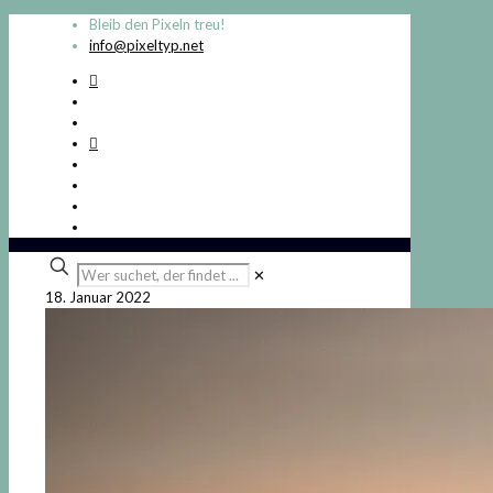
Bleib den Pixeln treu!
info@pixeltyp.net
Wer
✕
suchet,
18. Januar 2022
der
findet
...