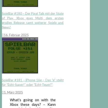
SpielBar #180 – Der Pixel Talk mit der State
of Play, Xbox goes Multi, dem ersten
großen Release samt weiterer Spiele und
News!
16. Februar 2025
SpielBar #181 – iPhone 16e – Das “e” steht
für “Echt-Super!” oder “Echt-Teuer?”
1. März 2025
What’s going on with the
Xbox these days? – Kann