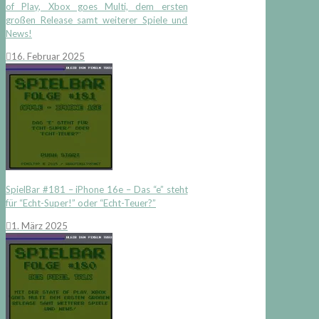
of Play, Xbox goes Multi, dem ersten
großen Release samt weiterer Spiele und
News!
16. Februar 2025
SpielBar #181 – iPhone 16e – Das “e” steht
für “Echt-Super!” oder “Echt-Teuer?”
1. März 2025