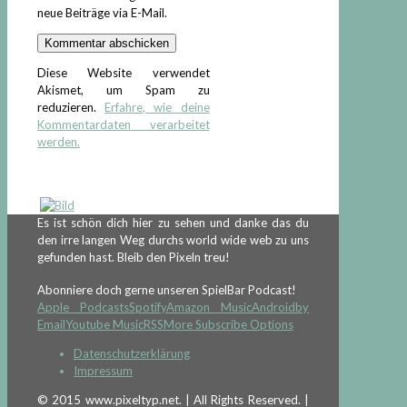
neue Beiträge via E-Mail.
Diese Website verwendet
Akismet, um Spam zu
reduzieren.
Erfahre, wie deine
Kommentardaten verarbeitet
werden.
Es ist schön dich hier zu sehen und danke das du
den irre langen Weg durchs world wide web zu uns
gefunden hast. Bleib den Pixeln treu!
Abonniere doch gerne unseren SpielBar Podcast!
Apple Podcasts
Spotify
Amazon Music
Android
by
Email
Youtube Music
RSS
More Subscribe Options
Datenschutzerklärung
Impressum
© 2015 www.pixeltyp.net. | All Rights Reserved. |